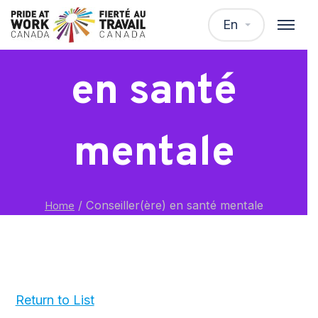
Conseiller(ère)
En
en santé
mentale
/
Conseiller(ère) en santé mentale
Home
Return to List