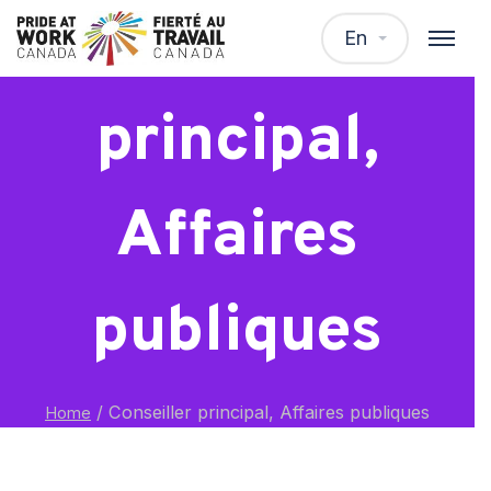
Conseiller
En
principal,
Affaires
publiques
/
Conseiller principal, Affaires publiques
Home