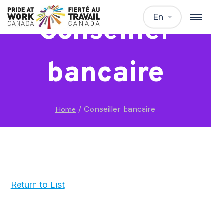
En
Conseiller
bancaire
/
Conseiller bancaire
Home
Return to List