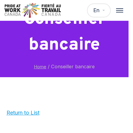
En
Conseiller
bancaire
/
Conseiller bancaire
Home
Return to List