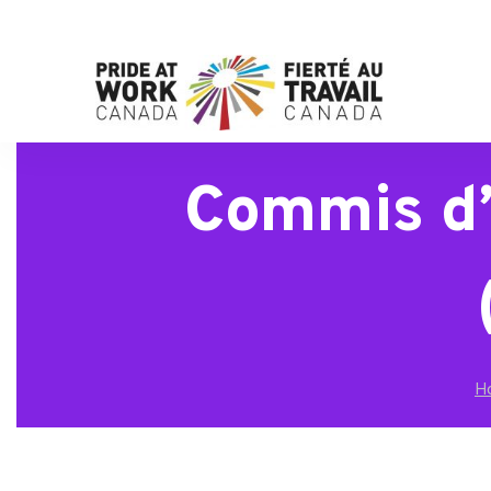
Commis d’
H