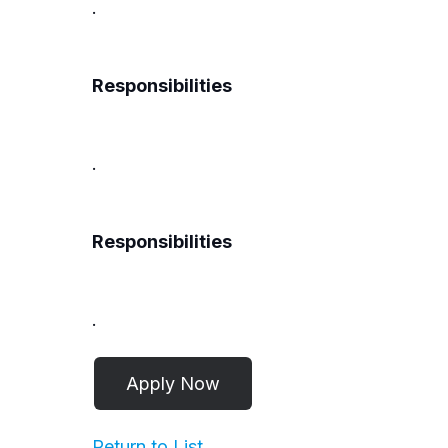
.
Responsibilities
.
Responsibilities
.
Return to List