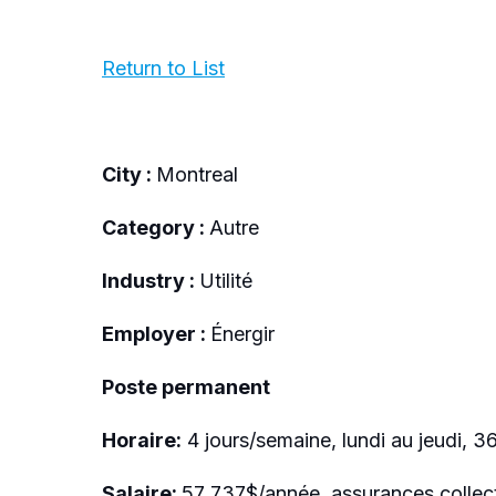
Return to List
City :
Montreal
Category :
Autre
Industry :
Utilité
Employer :
Énergir
Poste permanent
Horaire:
4 jours/semaine, lundi au jeudi, 
Salaire:
57 737$/année, assurances collec