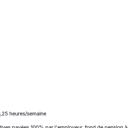
36,25 heures/semaine
tives payées 100% par l'employeur, fond de pension à