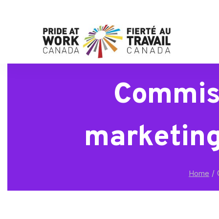
Commis 
marketing
/
C
Home