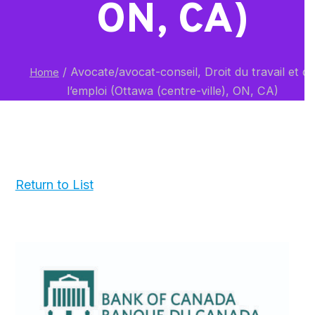
ON, CA)
/
Avocate/avocat-conseil, Droit du travail et de
Home
l’emploi (Ottawa (centre-ville), ON, CA)
Return to List