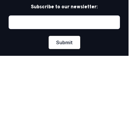
Subscribe to our newsletter:
Privacy Policy
PRIDE AT WORK CANADA/FIERTÉ AU TRAVAIL
CANADA