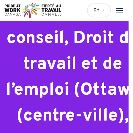
Avocate/avocat
En
conseil, Droit d
travail et de
l’emploi (Ottaw
(centre-ville),