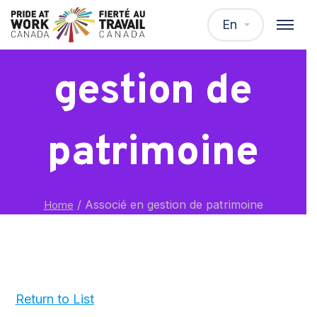
Associé en
En
gestion de
patrimoine
/
Associé en gestion de patrimoine
Home
Return to List