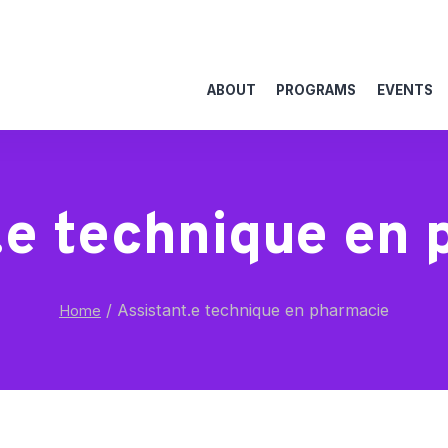
ABOUT
PROGRAMS
EVENTS
.e technique en
/
Assistant.e technique en pharmacie
Home