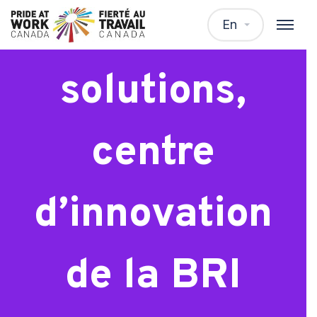
Architecte de
En
solutions,
centre
d’innovation
de la BRI