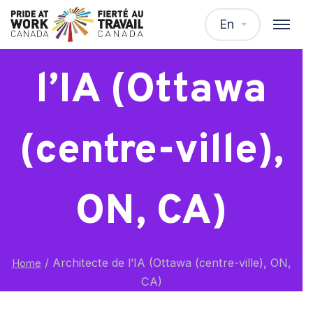
Architecte de
En
l’IA (Ottawa
(centre-ville),
ON, CA)
/
Architecte de l’IA (Ottawa (centre-ville), ON,
Home
CA)