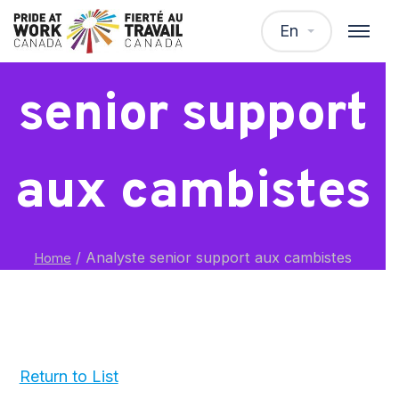
Analyste
En
senior support
aux cambistes
/
Analyste senior support aux cambistes
Home
Return to List