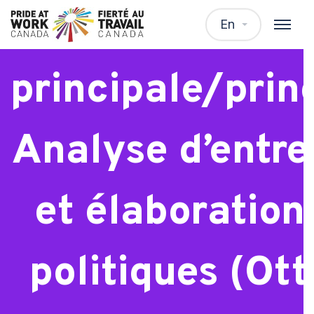
Analyste
En
principale/princ
Analyse d’entre
et élaboration
politiques (Ot