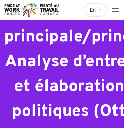
Analyste
En
principale/princ
Analyse d’entre
et élaboration
politiques (Ot