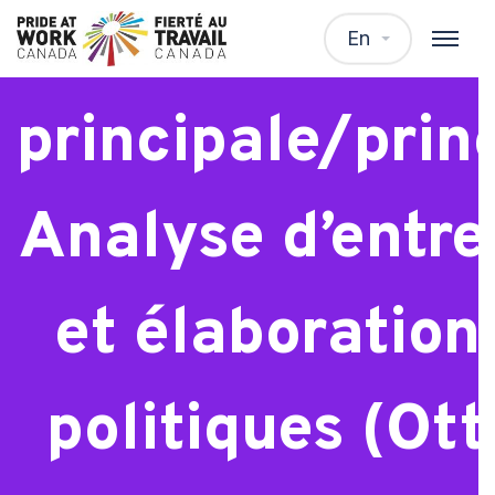
Analyste
En
principale/princ
Analyse d’entre
et élaboration
politiques (Ot