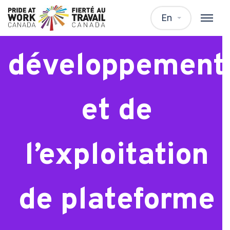
Analyste du
En
développement
et de
l’exploitation
de plateforme