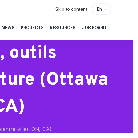
Skip to content
En
NEWS
PROJECTS
RESOURCES
JOB BOARD
 outils
cture (Ottawa
 CA)
centre-ville), ON, CA)