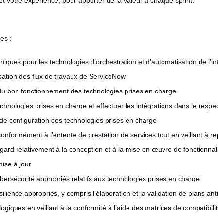
 et votre expérience, pour apporter de la valeur à chaque sprint.
es :
hniques pour les technologies d’orchestration et d’automatisation de l’i
sation des flux de travaux de ServiceNow
l du bon fonctionnement des technologies prises en charge
echnologies prises en charge et effectuer les intégrations dans le respe
de configuration des technologies prises en charge
nformément à l’entente de prestation de services tout en veillant à rep
ard relativement à la conception et à la mise en œuvre de fonctionnalit
ise à jour
ybersécurité appropriés relatifs aux technologies prises en charge
ilience appropriés, y compris l’élaboration et la validation de plans anti
ogiques en veillant à la conformité à l’aide des matrices de compatibilité