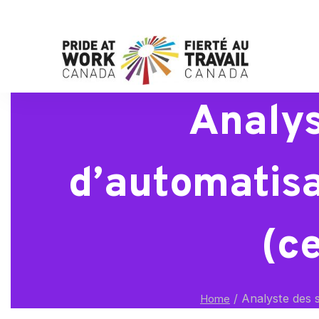
Analys
d’automatisa
(ce
/
Analyste des s
Home