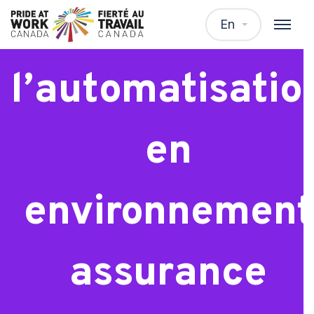
Analyste de
En
l’automatisatio
en
environnement
assurance