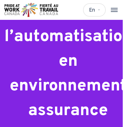
Analyste de
En
l’automatisatio
en
environnement
assurance