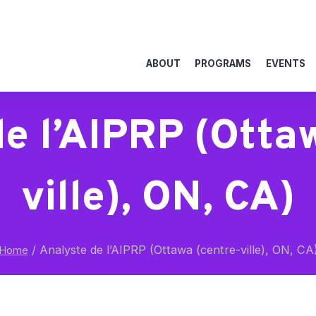
ABOUT
PROGRAMS
EVENTS
e l’AIPRP (Otta
ville), ON, CA)
/
Analyste de l’AIPRP (Ottawa (centre-ville), ON, CA
Home