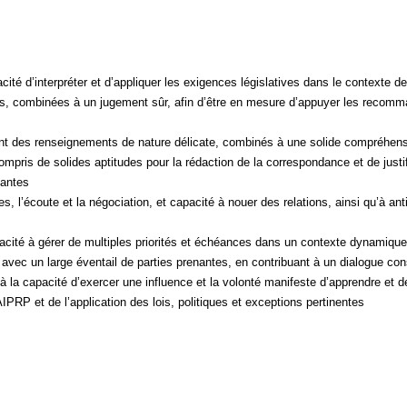
ité d’interpréter et d’appliquer les exigences législatives dans le contexte d
es, combinées à un jugement sûr, afin d’être en mesure d’appuyer les recomman
ent des renseignements de nature délicate, combinés à une solide compréhensio
pris de solides aptitudes pour la rédaction de la correspondance et de justif
nantes
es, l’écoute et la négociation, et capacité à nouer des relations, ainsi qu’à an
apacité à gérer de multiples priorités et échéances dans un contexte dynamique
 avec un large éventail de parties prenantes, en contribuant à un dialogue cons
s à la capacité d’exercer une influence et la volonté manifeste d’apprendre et 
RP et de l’application des lois, politiques et exceptions pertinentes