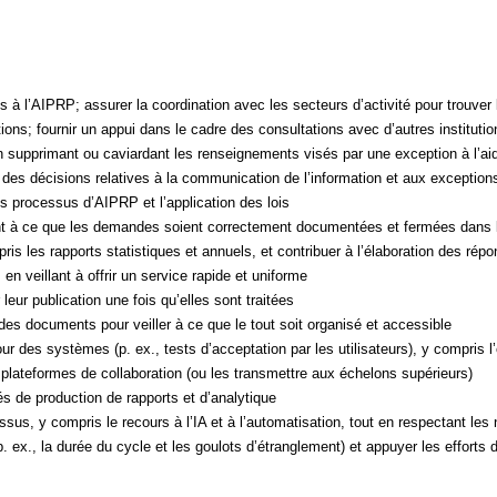
es à l’AIPRP; assurer la coordination avec les secteurs d’activité pour trouve
ns; fournir un appui dans le cadre des consultations avec d’autres institution
upprimant ou caviardant les renseignements visés par une exception à l’aide
ui des décisions relatives à la communication de l’information et aux exception
s processus d’AIPRP et l’application des lois
llant à ce que les demandes soient correctement documentées et fermées dans
ris les rapports statistiques et annuels, et contribuer à l’élaboration des ré
en veillant à offrir un service rapide et uniforme
eur publication une fois qu’elles sont traitées
 des documents pour veiller à ce que le tout soit organisé et accessible
r des systèmes (p. ex., tests d’acceptation par les utilisateurs), y compris l
plateformes de collaboration (ou les transmettre aux échelons supérieurs)
tés de production de rapports et d’analytique
us, y compris le recours à l’IA et à l’automatisation, tout en respectant les n
p. ex., la durée du cycle et les goulots d’étranglement) et appuyer les efforts 