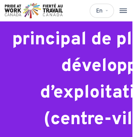
Administratrice
En
principal de pl
développ
d’exploitat
(centre-vil