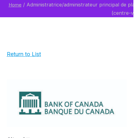
/
Administratrice/administrateur principal de pla
Home
(centre-vil
Return to List