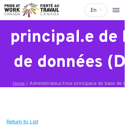
Administrateur.
En
principal.e de 
de données (
/
Administrateur.trice principal.e de base de 
Home
Return to List