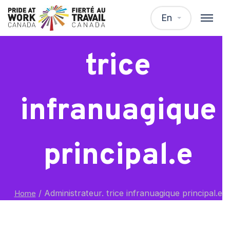
Administrateur.
En
trice
infranuagique
principal.e
/
Administrateur. trice infranuagique principal.e
Home