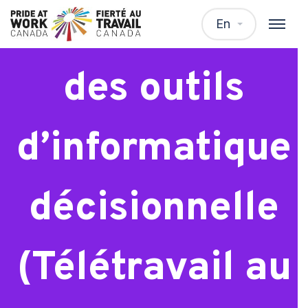
Administrateur
En
des outils
d’informatique
décisionnelle
(Télétravail au