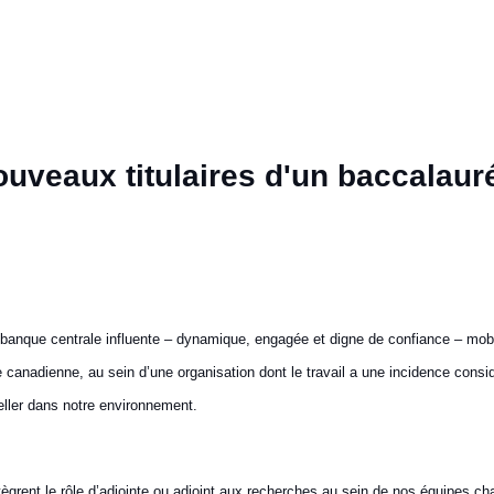
uveaux titulaires d'un baccalaur
anque centrale influente – dynamique, engagée et digne de confiance – mobi
canadienne, au sein d’une organisation dont le travail a une incidence consid
eller dans notre environnement.
rent le rôle d’adjointe ou adjoint aux recherches au sein de nos équipes ch