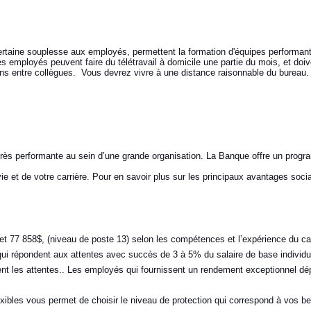
rtaine souplesse aux employés, permettent la formation d'équipes performantes
s employés peuvent faire du télétravail à domicile une partie du mois, et doive
iens entre collègues. Vous devrez vivre à une distance raisonnable du bureau
 très performante au sein d’une grande organisation. La Banque offre un prog
 et de votre carrière. Pour en savoir plus sur les principaux avantages soci
et 77 858$, (niveau de poste 13) selon les compétences et l’expérience du ca
qui répondent aux attentes avec succès de 3 à 5% du salaire de base individ
t les attentes.. Les employés qui fournissent un rendement exceptionnel dép
bles vous permet de choisir le niveau de protection qui correspond à vos bes