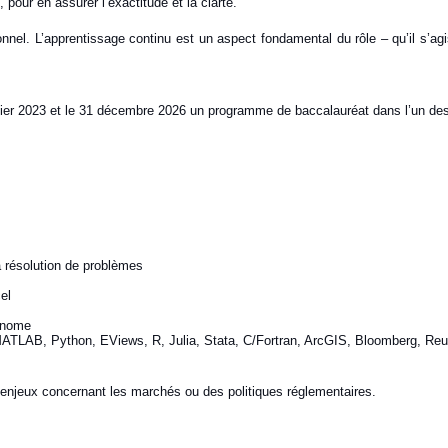
, pour en assurer l’exactitude et la clarté.
nel. L’apprentissage continu est un aspect fondamental du rôle – qu’il s’agis
anvier 2023 et le 31 décembre 2026 un programme de baccalauréat dans l’un de
a résolution de problèmes
el
tonome
 MATLAB, Python, EViews, R, Julia, Stata, C/Fortran, ArcGIS, Bloomberg, Re
enjeux concernant les marchés ou des politiques réglementaires.