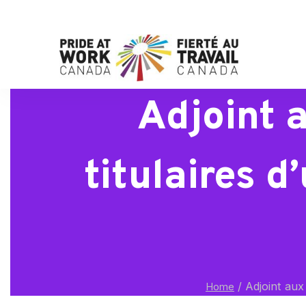
Adjoint 
titulaires d
/
Adjoint aux 
Home