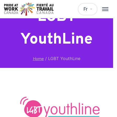
Fr
LGBT
YouthLine
/
LGBT YouthLine
Home