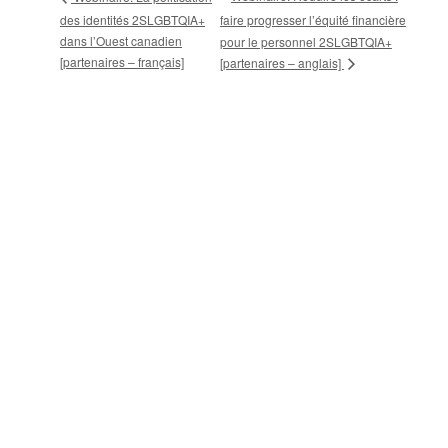
des identités 2SLGBTQIA+
faire progresser l’équité financière
dans l’Ouest canadien
pour le personnel 2SLGBTQIA+
[partenaires – français]
[partenaires – anglais]