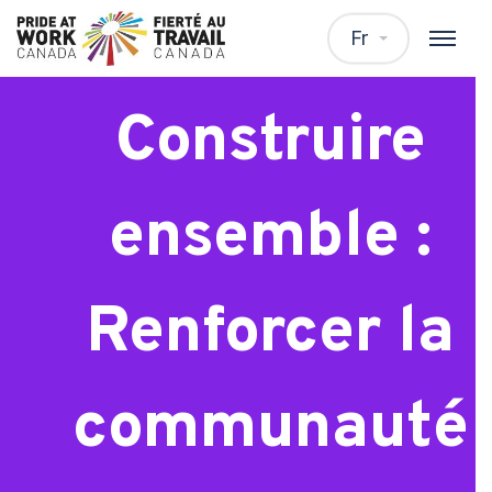
Webinaire :
Fr
Construire
ensemble :
Renforcer la
communauté