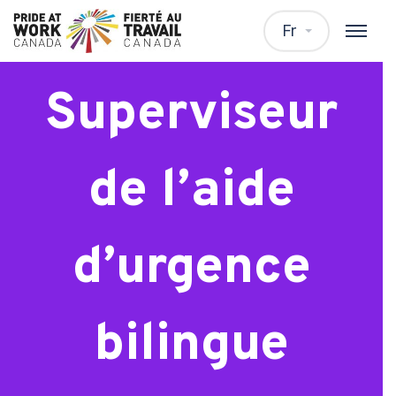
WTP –
Fr
Superviseur
de l’aide
d’urgence
bilingue