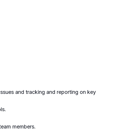
 issues and tracking and reporting on key
ls.
g team members.