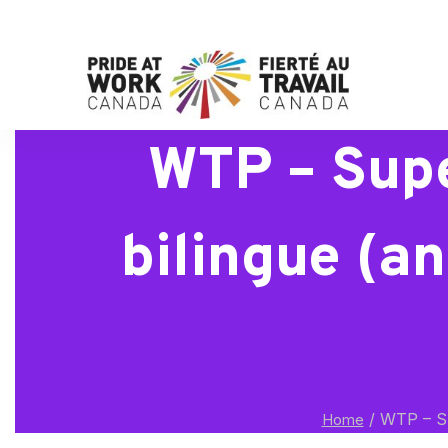
WTP – Supe
bilingue (an
/
WTP – Sup
Home