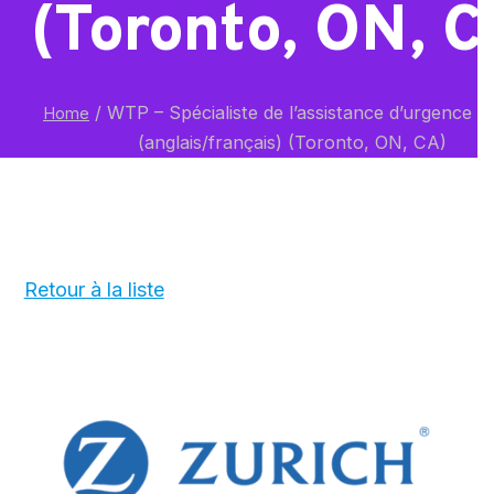
(Toronto, ON, C
/
WTP – Spécialiste de l’assistance d’urgence bi
Home
(anglais/français) (Toronto, ON, CA)
Retour à la liste