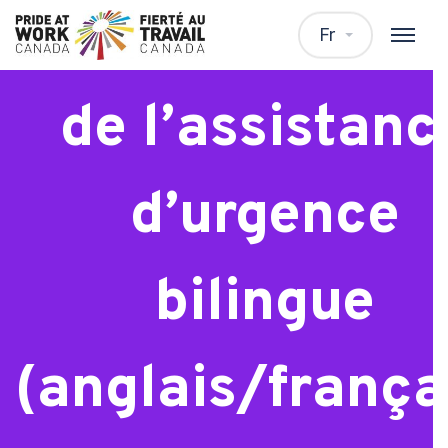
WTP – Spéciali
Fr
de l’assistanc
d’urgence
bilingue
(anglais/frança