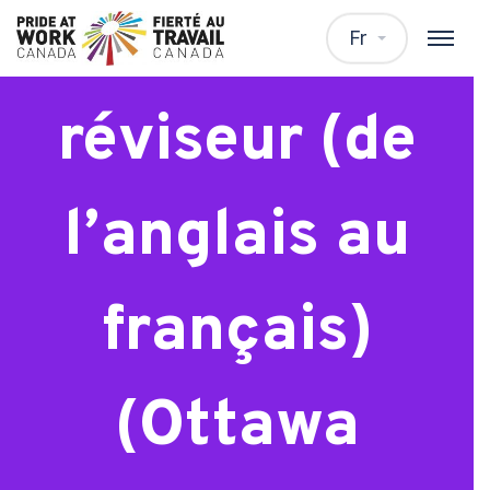
Traducteur-
Fr
réviseur (de
l’anglais au
français)
(Ottawa