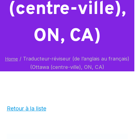
(centre-ville),
ON, CA)
/
Traducteur-réviseur (de l’anglais au français)
Home
(Ottawa (centre-ville), ON, CA)
Retour à la liste