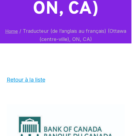
ON, CA)
/
Traducteur (de l’anglais au français) (Ottawa
Home
(centre-ville), ON, CA)
Retour à la liste