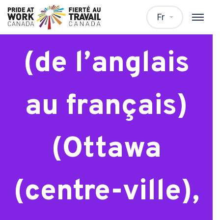
Traducteur
Fr
(de l’anglais
au français)
(Ottawa
(centre-ville),