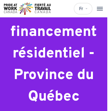
Spécialiste
Fr
financement
résidentiel -
Province du
Québec