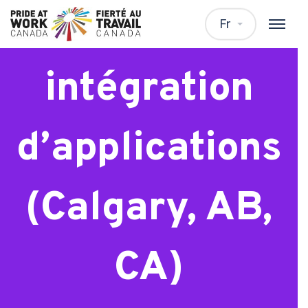
Spécialiste en
Fr
intégration
d’applications
(Calgary, AB,
CA)