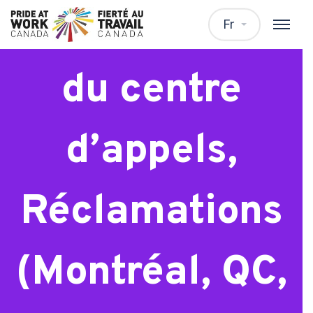
Représentant
Fr
du centre
d’appels,
Réclamations
(Montréal, QC,