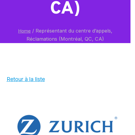
CA)
/
Représentant du centre d’appels,
Home
Réclamations (Montréal, QC, CA)
Retour à la liste