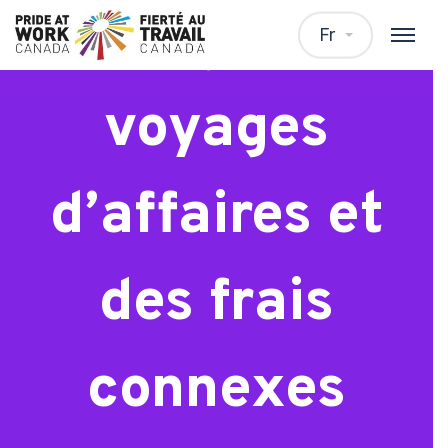
Chargé des
Fr
voyages
d’affaires et
des frais
connexes