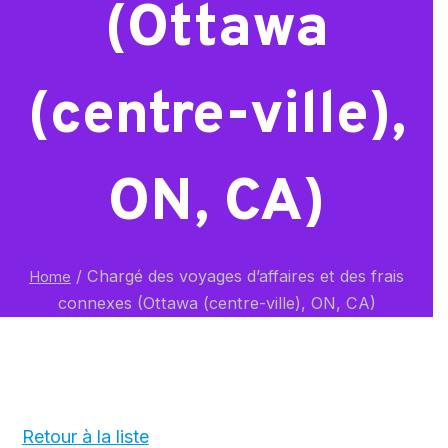
(Ottawa
(centre-ville),
ON, CA)
/
Chargé des voyages d’affaires et des frais
Home
connexes (Ottawa (centre-ville), ON, CA)
Retour à la liste