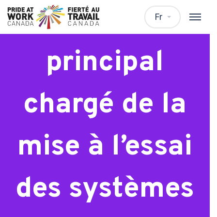
Analyste
Fr
principal
chargé de la
mise à l’essai
des systèmes