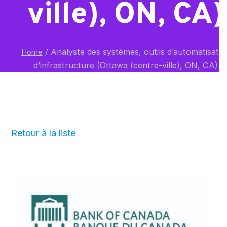
ville), ON, CA)
/
Analyste des systèmes, outils d’automatisatio
Home
d’infrastructure (Ottawa (centre-ville), ON, CA)
Retour à la liste