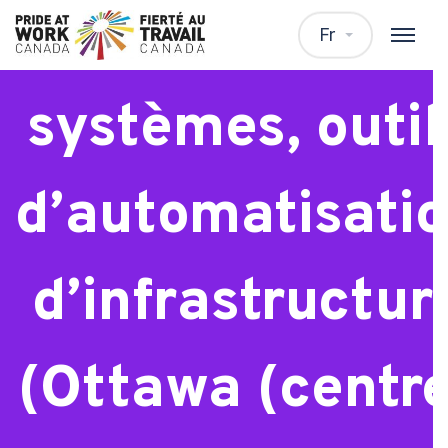
Analyste des
Fr
systèmes, outil
d’automatisati
d’infrastructur
(Ottawa (centr