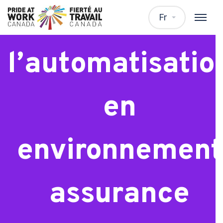
Analyste de
Fr
l’automatisatio
en
environnement
assurance