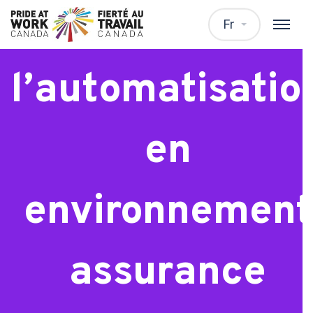
Analyste de
Fr
l’automatisatio
en
environnement
assurance