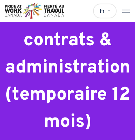
Analyste
Fr
contrats &
administration
(temporaire 12
mois)