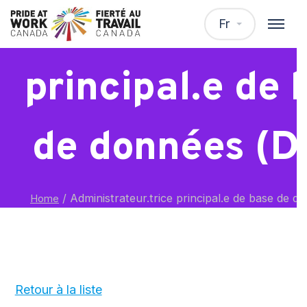
Administrateur.
Fr
principal.e de 
de données (
/
Administrateur.trice principal.e de base de 
Home
Retour à la liste