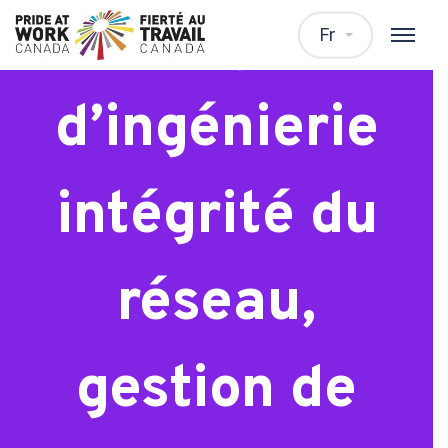
Chargé.e
Fr
d’ingénierie
intégrité du
réseau,
gestion de