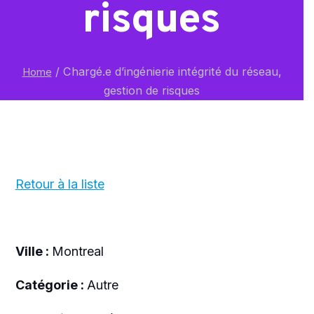
risques
/
Chargé.e d’ingénierie intégrité du réseau,
Home
gestion de risques
Retour à la liste
Ville :
Montreal
Catégorie :
Autre