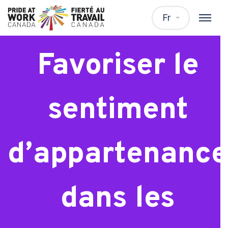
Atelier :
Fr
Favoriser le
sentiment
d’appartenance
dans les