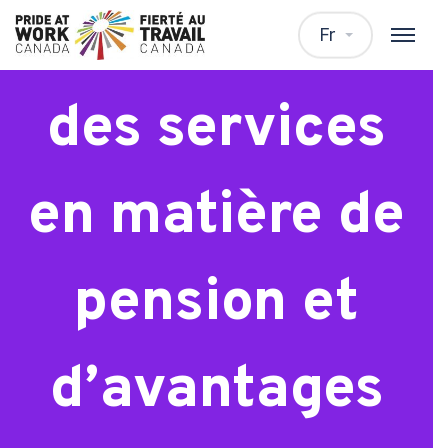
Spécialiste
Fr
des services
en matière de
pension et
d’avantages