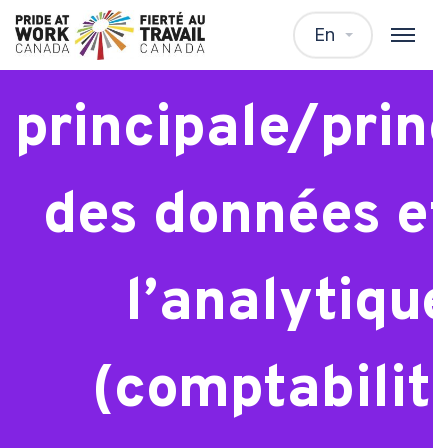
Spécialiste
En
principale/prin
des données e
l’analytiqu
(comptabilit