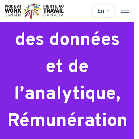
Spécialiste
En
des données
et de
l’analytique,
Rémunération