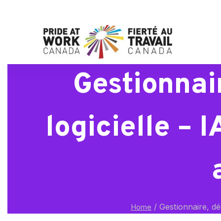
Gestionnai
logicielle – 
/
Gestionnaire, dév
Home