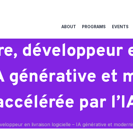
ABOUT
PROGRAMS
EVENTS
re, développeur e
IA générative et
accélérée par l’I
eloppeur en livraison logicielle – IA générative et moderni