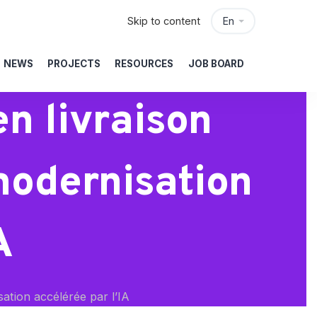
Skip to content
En
NEWS
PROJECTS
RESOURCES
JOB BOARD
n livraison
 modernisation
A
sation accélérée par l’IA